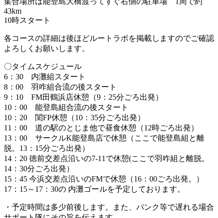
集合場所は能登島大橋渡ってすぐ右側の駐車場 1周で約
43km
10時スタート
各コースの詳細は後ほどルートラボを掲載しますのでご確認
よろしくお願いします。
〇タイムスケジュール
6：30 内灘組スタート
8：00 羽咋組合流の後スタート
9：10 FM田鶴浜店休憩（9：25分ごろ出発）
10：00 能登島組合流の後スタート
10：20 閨FP休憩（10：35分ごろ出発）
11：00 道の駅のとじま他で昼食休憩（12時ごろ出発）
13：00 サークルK能登島店で休憩（ここで能登島組と離
脱。13：15分ごろ出発）
14：20 徳前交差点沿いの7-11で休憩(ここで羽咋組と離脱。
14：30分ごろ出発）
15：45 今浜交差点沿いのFMで休憩（16：00ごろ出発。）
17：15～17：30の 内灘ゴールを予定しております。
・予定時間は多少前後します。また、パンク等で遅れる場合
サポート隊にその旨を伝えます。