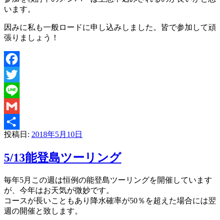
います。
因みに私も一般ロードに申し込みしました。皆で参加して頑
張りましょう！
Facebook
Twitter
Line
Gmail
投稿日:
2018年5月10日
共
有
5/13能登島ツーリング
毎年5月この週は恒例の能登島ツーリングを開催しています
が、今年はお天気が微妙です。
コースが長いこともあり降水確率が50％を超えた場合には翌
週の開催と致します。