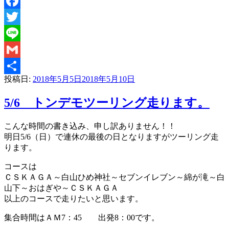
Facebook
Twitter
Line
Gmail
投稿日:
2018年5月5日
2018年5月10日
共
有
5/6 トンデモツーリング走ります。
こんな時間の書き込み、申し訳ありません！！
明日5/6（日）で連休の最後の日となりますがツーリング走
ります。
コースは
ＣＳＫＡＧＡ～白山ひめ神社～セブンイレブン～綿が滝～白
山下～おはぎや～ＣＳＫＡＧＡ
以上のコースで走りたいと思います。
集合時間はＡＭ7：45 出発8：00です。