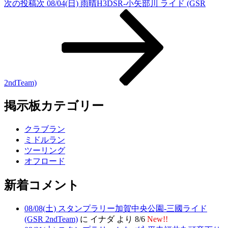
次の投稿
次
08/04(日) 雨晴H3DSR-小矢部川 ライド (GSR
2ndTeam)
掲示板カテゴリー
クラブラン
ミドルラン
ツーリング
オフロード
新着コメント
08/08(土) スタンプラリー加賀中央公園-三國ライド
(GSR 2ndTeam)
に イナダ より 8/6
New!!