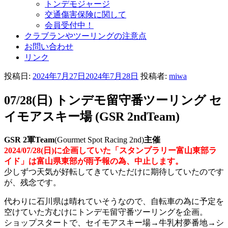
トンデモジャージ
交通傷害保険に関して
会員受付中！
クラブランやツーリングの注意点
お問い合わせ
リンク
投稿日:
2024年7月27日
2024年7月28日
投稿者:
miwa
07/28(日) トンデモ留守番ツーリング セ
イモアスキー場 (GSR 2ndTeam)
GSR 2軍Team
(Gourmet Spot Racing 2nd)
主催
2024/07/28(日)に企画していた「スタンプラリー富山東部ラ
イド」は富山県東部が雨予報の為、中止します。
少しずつ天気が好転してきていただけに期待していたのです
が、残念です。
代わりに石川県は晴れていそうなので、自転車の為に予定を
空けていた方むけにトンデモ留守番ツーリングを企画。
ショップスタートで、セイモアスキー場→牛乳村夢番地→シ