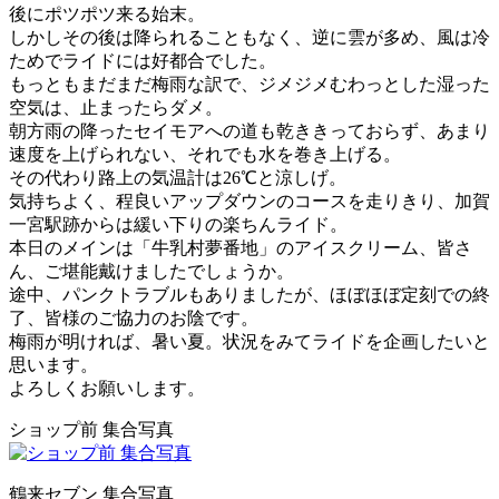
後にポツポツ来る始末。
しかしその後は降られることもなく、逆に雲が多め、風は冷
ためでライドには好都合でした。
もっともまだまだ梅雨な訳で、ジメジメむわっとした湿った
空気は、止まったらダメ。
朝方雨の降ったセイモアへの道も乾ききっておらず、あまり
速度を上げられない、それでも水を巻き上げる。
その代わり路上の気温計は26℃と涼しげ。
気持ちよく、程良いアップダウンのコースを走りきり、加賀
一宮駅跡からは緩い下りの楽ちんライド。
本日のメインは「牛乳村夢番地」のアイスクリーム、皆さ
ん、ご堪能戴けましたでしょうか。
途中、パンクトラブルもありましたが、ほぼほぼ定刻での終
了、皆様のご協力のお陰です。
梅雨が明ければ、暑い夏。状況をみてライドを企画したいと
思います。
よろしくお願いします。
ショップ前 集合写真
鶴来セブン 集合写真