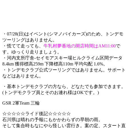
・07/28(日)はイベント(シマノバイカーズ)のため、トンデモ
ツーリングはありません。
・慌てて走っても、
牛乳村夢番地の開店時間はAM11:00
で
す。ゆっくり走りましょう。
・河内支所庁舎-セイモアスキー場ヒルクライム区間データ
8.4km 獲得標高259m 下降標高110m 平均勾配 1.6%。
・トンデモクラブ公式ツーリングではありません。サポート
などはありません。
・基本トンデモクラブの方なら、どなたでも参加できます。
(トンデモクラブ員とそのお連れ様はOKです。)
GSR 2軍Team 三輪
☆☆☆☆☆ライド後記☆☆☆☆☆
石川県は晴れの予報にもかかわらずの早朝の雨。
そして集合時もなにやら怪しい雲行き。案の定、スタート直