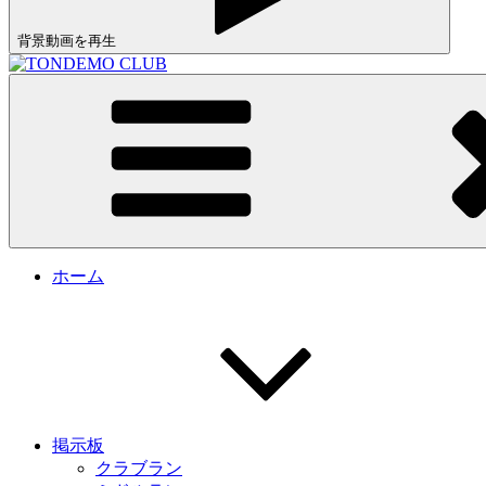
背景動画を再生
トンデモクラブ公式サイト
TONDEMO CLUB
ホーム
掲示板
クラブラン