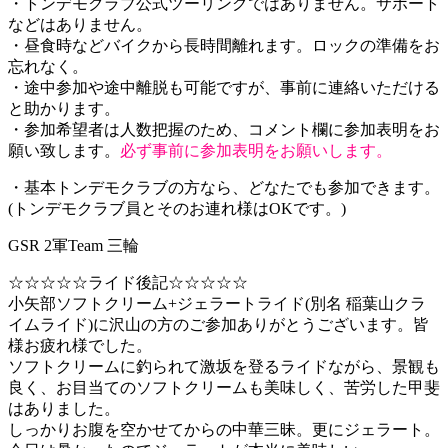
・トンデモクラブ公式ツーリングではありません。サポート
などはありません。
・昼食時などバイクから長時間離れます。ロックの準備をお
忘れなく。
・途中参加や途中離脱も可能ですが、事前に連絡いただける
と助かります。
・参加希望者は人数把握のため、コメント欄に参加表明をお
願い致します。
必ず事前に参加表明をお願いします。
・基本トンデモクラブの方なら、どなたでも参加できます。
(トンデモクラブ員とそのお連れ様はOKです。)
GSR 2軍Team 三輪
☆☆☆☆☆ライド後記☆☆☆☆☆
小矢部ソフトクリーム+ジェラートライド(別名 稲葉山クラ
イムライド)に沢山の方のご参加ありがとうございます。皆
様お疲れ様でした。
ソフトクリームに釣られて激坂を登るライドながら、景観も
良く、お目当てのソフトクリームも美味しく、苦労した甲斐
はありました。
しっかりお腹を空かせてからの中華三昧。更にジェラート。