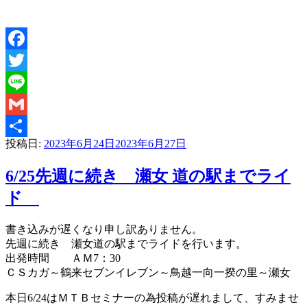
Facebook
Twitter
Line
Gmail
投稿日:
2023年6月24日
2023年6月27日
共
有
6/25先週に続き 瀬女 道の駅までライ
ド
書き込みが遅くなり申し訳ありません。
先週に続き 瀬女道の駅までライドを行います。
出発時間 ＡＭ7：30
ＣＳカガ～鶴来セブンイレブン～鳥越一向一揆の里～瀬女
本日6/24はＭＴＢセミナーの為投稿が遅れまして、すみませ