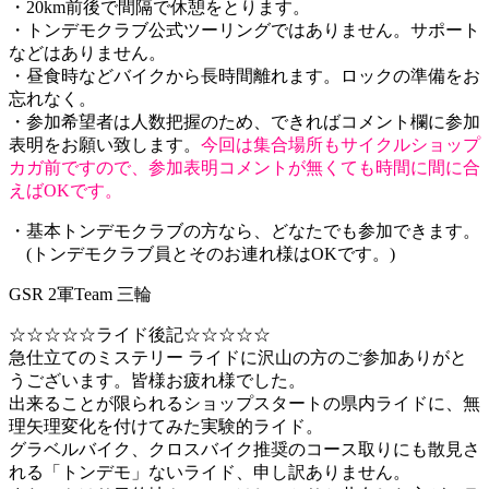
・20km前後で間隔で休憩をとります。
・トンデモクラブ公式ツーリングではありません。サポート
などはありません。
・昼食時などバイクから長時間離れます。ロックの準備をお
忘れなく。
・参加希望者は人数把握のため、できればコメント欄に参加
表明をお願い致します。
今回は集合場所もサイクルショップ
カガ前ですので、参加表明コメントが無くても時間に間に合
えばOKです。
・基本トンデモクラブの方なら、どなたでも参加できます。
(トンデモクラブ員とそのお連れ様はOKです。)
GSR 2軍Team 三輪
☆☆☆☆☆ライド後記☆☆☆☆☆
急仕立てのミステリー ライドに沢山の方のご参加ありがと
うございます。皆様お疲れ様でした。
出来ることが限られるショップスタートの県内ライドに、無
理矢理変化を付けてみた実験的ライド。
グラベルバイク、クロスバイク推奨のコース取りにも散見さ
れる「トンデモ」ないライド、申し訳ありません。