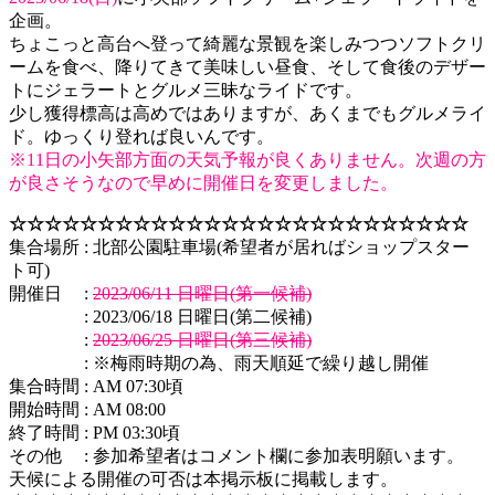
企画。
ちょこっと高台へ登って綺麗な景観を楽しみつつソフトクリ
ームを食べ、降りてきて美味しい昼食、そして食後のデザー
トにジェラートとグルメ三昧なライドです。
少し獲得標高は高めではありますが、あくまでもグルメライ
ド。ゆっくり登れば良いんです。
※11日の小矢部方面の天気予報が良くありません。次週の方
が良さそうなので早めに開催日を変更しました。
☆☆☆☆☆☆☆☆☆☆☆☆☆☆☆☆☆☆☆☆☆☆☆☆☆☆
集合場所 : 北部公園駐車場(希望者が居ればショップスター
ト可)
開催日 :
2023/06/11 日曜日(第一候補)
: 2023/06/18 日曜日(第二候補)
:
2023/06/25 日曜日(第三候補)
: ※梅雨時期の為、雨天順延で繰り越し開催
集合時間 : AM 07:30頃
開始時間 : AM 08:00
終了時間 : PM 03:30頃
その他 : 参加希望者はコメント欄に参加表明願います。
天候による開催の可否は本掲示板に掲載します。