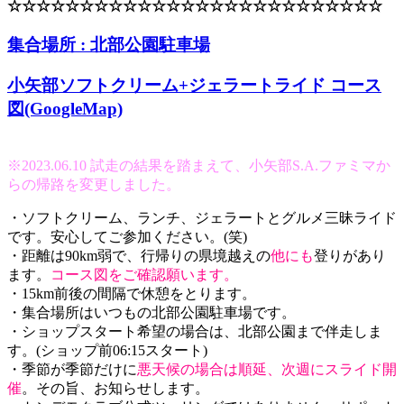
☆☆☆☆☆☆☆☆☆☆☆☆☆☆☆☆☆☆☆☆☆☆☆☆☆☆
集合場所 : 北部公園駐車場
小矢部ソフトクリーム+ジェラートライド コース
図(GoogleMap)
※2023.06.10 試走の結果を踏まえて、小矢部S.A.ファミマか
らの帰路を変更しました。
・ソフトクリーム、ランチ、ジェラートとグルメ三昧ライド
です。安心してご参加ください。(笑)
・距離は90km弱で、行帰りの県境越えの
他にも
登りがあり
ます。
コース図をご確認願います。
・15km前後の間隔で休憩をとります。
・集合場所はいつもの北部公園駐車場です。
・ショップスタート希望の場合は、北部公園まで伴走しま
す。(ショップ前06:15スタート)
・季節が季節だけに
悪天候の場合は順延、次週にスライド開
催
。その旨、お知らせします。