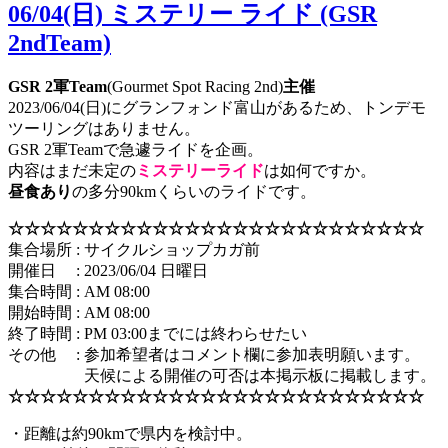
有
06/04(日) ミステリー ライド (GSR
2ndTeam)
GSR 2軍Team
(Gourmet Spot Racing 2nd)
主催
2023/06/04(日)にグランフォンド富山があるため、トンデモ
ツーリングはありません。
GSR 2軍Teamで急遽ライドを企画。
内容はまだ未定の
ミステリーライド
は如何ですか。
昼食あり
の多分90kmくらいのライドです。
☆☆☆☆☆☆☆☆☆☆☆☆☆☆☆☆☆☆☆☆☆☆☆☆☆☆
集合場所 : サイクルショップカガ前
開催日 : 2023/06/04 日曜日
集合時間 : AM 08:00
開始時間 : AM 08:00
終了時間 : PM 03:00までには終わらせたい
その他 : 参加希望者はコメント欄に参加表明願います。
天候による開催の可否は本掲示板に掲載します。
☆☆☆☆☆☆☆☆☆☆☆☆☆☆☆☆☆☆☆☆☆☆☆☆☆☆
・距離は約90kmで県内を検討中。