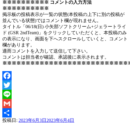
※※※※※※※※※※ コメントの入力方法
※※※※※※※※※※
掲示板の投稿表示が一覧の状態(本投稿の上下に別の投稿が
並んでいる状態)ではコメント欄が現れません。
タイトル「06/18(日) 小矢部ソフトクリーム+ジェラートライ
ド (GSR 2ndTeam)」をクリックしていただくと、本投稿のみ
の表示になり、画面を下へスクロールしていくと、コメント
欄があります。
適而コメントを入力して送信して下さい。
コメントは担当者が確認、承認後に表示されます。
※※※※※※※※※※※※※※※※※※※※※※※※※※※
Facebook
Twitter
Line
Gmail
投稿日:
2023年6月3日
2023年6月4日
共