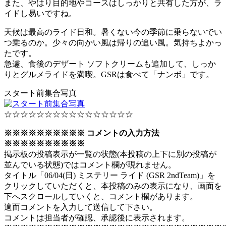
また、やはり目的地やコースはしっかりと共有した方が、ラ
イドし易いですね。
天候は最高のライド日和。暑くない今の季節に乗らないでい
つ乗るのか。少々の向かい風は帰りの追い風。気持ちよかっ
たです。
急遽、食後のデザート ソフトクリームも追加して、しっか
りとグルメライドを満喫。GSRは食べて「ナンボ」です。
スタート前集合写真
☆☆☆☆☆☆☆☆☆☆☆☆☆☆☆☆
※※※※※※※※※※ コメントの入力方法
※※※※※※※※※※
掲示板の投稿表示が一覧の状態(本投稿の上下に別の投稿が
並んでいる状態)ではコメント欄が現れません。
タイトル「06/04(日) ミステリー ライド (GSR 2ndTeam)」を
クリックしていただくと、本投稿のみの表示になり、画面を
下へスクロールしていくと、コメント欄があります。
適而コメントを入力して送信して下さい。
コメントは担当者が確認、承認後に表示されます。