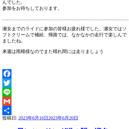
んでした。
参加をお待ちしております。
…………………………………………………………………………
瀬女までのライドに参加の皆様お疲れ様でした。瀬女ではソ
フトクリームで補給、帰路では、なかなかの走行で楽しんで
ましたね。
来週は雨模様なのでまた晴れ間には走りましょう
Facebook
Twitter
Line
Gmail
投稿日:
2023年6月16日
2023年6月20日
共
有