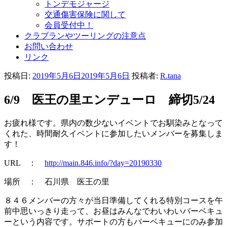
トンデモジャージ
交通傷害保険に関して
会員受付中！
クラブランやツーリングの注意点
お問い合わせ
リンク
投稿日:
2019年5月6日
2019年5月6日
投稿者:
R.tana
6/9 医王の里エンデューロ 締切5/24
お疲れ様です。県内の数少ないイベントでお馴染みとなって
くれた、時間耐久イベントに参加したいメンバーを募集しま
す！
URL ：
http://main.846.info/?day=20190330
場所 ： 石川県 医王の里
８４６メンバーの方々が当日準備してくれる特別コースを午
前中思いっきり走って、お昼はみんなでわいわいバーベキュ
ーという内容です。サポートの方もバーベキューにのみ参加