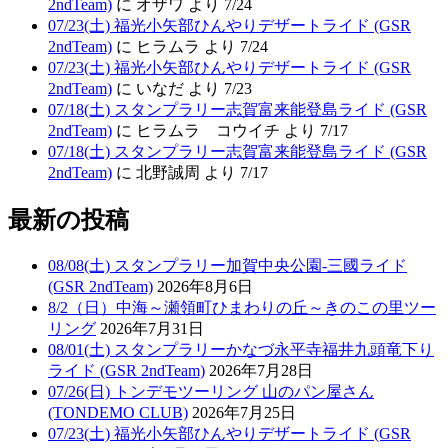
2ndTeam)
に オザワ より 7/24
07/23(土) 福光小矢部ひんやりデザートライド (GSR
2ndTeam)
に ヒラムラ より 7/24
07/23(土) 福光小矢部ひんやりデザートライド (GSR
2ndTeam)
に いなだ より 7/23
07/18(土) スタンプラリー志賀富来能登島ライド (GSR
2ndTeam)
に ヒラムラ コウイチ より 7/17
07/18(土) スタンプラリー志賀富来能登島ライド (GSR
2ndTeam)
に 北野誠周 より 7/17
最新の投稿
08/08(土) スタンプラリー加賀中央公園-三國ライド
(GSR 2ndTeam)
2026年8月6日
8/2（日）中海～瀬領町ひまわりの丘～きのこの里ツー
リング
2026年7月31日
08/01(土) スタンプラリーかなづ永平寺福井九頭竜下り
ライド (GSR 2ndTeam)
2026年7月28日
07/26(日) トンデモツーリング 山のパン屋さん
(TONDEMO CLUB)
2026年7月25日
07/23(土) 福光小矢部ひんやりデザートライド (GSR