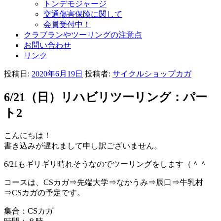
トンデモジャージ
交通傷害保険に関して
会員受付中！
クラブランやツーリングの注意点
お問い合わせ
リンク
投稿日:
2020年6月19日
投稿者:
サイクルショップカガ
6/21（日）リハビリツーリング：パー
ト2
こんにちは！
書き込みが遅れまして申し訳ございません。
6/21もギリギリ晴れそうなのでツーリングをします（＾＾
コースは、CSカガ⇒先端大学⇒なかうみ⇒辰口⇒牛乳村
⇒CSカガの予定です。
集合：CSカガ