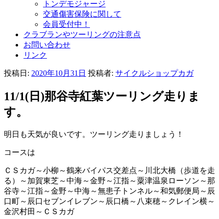
トンデモジャージ
交通傷害保険に関して
会員受付中！
クラブランやツーリングの注意点
お問い合わせ
リンク
投稿日:
2020年10月31日
投稿者:
サイクルショップカガ
11/1(日)那谷寺紅葉ツーリング走りま
す。
明日も天気が良いです。ツーリング走りましょう！
コースは
ＣＳカガ～小柳～鶴来バイパス交差点～川北大橋（歩道を走
る）～加賀東芝～中海～金野～江指～粟津温泉ローソン～那
谷寺～江指～金野～中海～無患子トンネル～和気郵便局～辰
口町～辰口セブンイレブン～辰口橋～八束穂～クレイン横～
金沢村田～ＣＳカガ