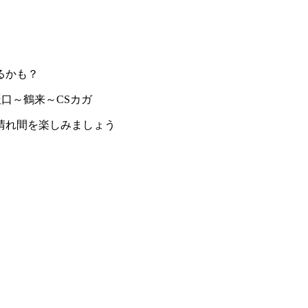
るかも？
辰口～鶴来～CSカガ
晴れ間を楽しみましょう