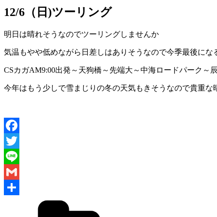
12/6（日)ツーリング
明日は晴れそうなのでツーリングしませんか
気温もやや低めながら日差しはありそうなので今季最後にな
CSカガAM9:00出発～天狗橋～先端大～中海ロードパーク～
今年はもう少しで雪まじりの冬の天気もきそうなので貴重な
Facebook
Twitter
Line
Gmail
共