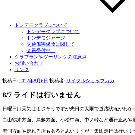
トンデモクラブについて
トンデモクラブについて
トンデモジャージ
交通傷害保険に関して
会員受付中！
クラブランやツーリングの注意点
お問い合わせ
リンク
投稿日:
2022年8月6日
投稿者:
サイクルショップカガ
8/7 ライドは行いません
日曜日は天気はよさそうですが先日の大雨で道路状況がわか
白山鶴来方面、鳥越方面、小松中海、中ノ峠など通行止めや
海側方面や走れる所もあると思いますが、集団走行は行いま