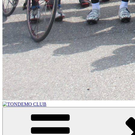
TONDEMO CLUB
トンデモクラブ公式サイト