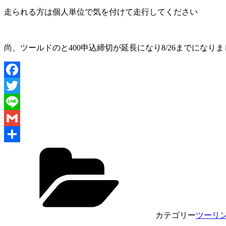
走られる方は個人単位で気を付けて走行してください
尚、ツールドのと400申込締切が延長になり8/26までにな
Facebook
Twitter
Line
Gmail
共
有
カテゴリー
ツーリ