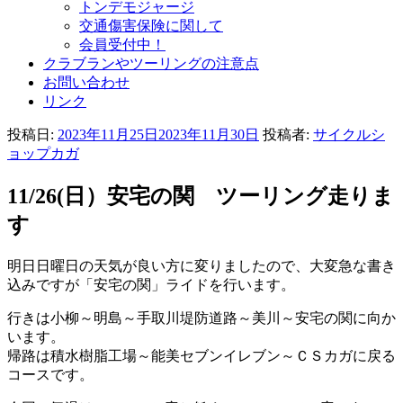
トンデモジャージ
交通傷害保険に関して
会員受付中！
クラブランやツーリングの注意点
お問い合わせ
リンク
投稿日:
2023年11月25日
2023年11月30日
投稿者:
サイクルシ
ョップカガ
11/26(日）安宅の関 ツーリング走りま
す
明日日曜日の天気が良い方に変りましたので、大変急な書き
込みですが「安宅の関」ライドを行います。
行きは小柳～明島～手取川堤防道路～美川～安宅の関に向か
います。
帰路は積水樹脂工場～能美セブンイレブン～ＣＳカガに戻る
コースです。