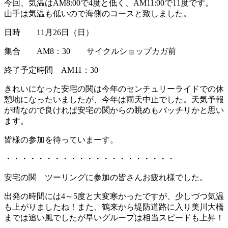
今回、気温はAM8:00で4度と低く、AM11:00で11度です。
山手は気温も低いので海側のコースと致しました。
日時 11月26日（日）
集合 AM8：30 サイクルショップカガ前
終了予定時間 AM11：30
きれいになった安宅の関は今年のセンチュリーライドでの休
憩地になったいましたが、今年は雨天中止でした。天気予報
が晴なので良ければ安宅の関からの眺めもバッチリかと思い
ます。
皆様の参加を待っていまーす。
・・・・・・・・・・・・・・・・・・・・・
安宅の関 ツーリングに参加の皆さんお疲れ様でした。
出発の時間には4～5度と大変寒かったですが、少しづつ気温
も上がりましたね！また、鶴来から堤防道路に入り美川大橋
までは追い風でしたが早いグループは相当スピードも上昇！