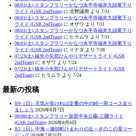
08/01(土) スタンプラリーかなづ永平寺福井九頭竜下り
ライド (GSR 2ndTeam)
に 北野誠周 より 7/31
08/01(土) スタンプラリーかなづ永平寺福井九頭竜下り
ライド (GSR 2ndTeam)
に オザワ より 7/31
08/01(土) スタンプラリーかなづ永平寺福井九頭竜下り
ライド (GSR 2ndTeam)
に ヒラムラ より 7/31
08/01(土) スタンプラリーかなづ永平寺福井九頭竜下り
ライド (GSR 2ndTeam)
に イナダ より 7/28
07/23(土) 福光小矢部ひんやりデザートライド (GSR
2ndTeam)
に オザワ より 7/24
07/23(土) 福光小矢部ひんやりデザートライド (GSR
2ndTeam)
に ヒラムラ より 7/24
最新の投稿
8/9（日）天気が良ければ定番の中の峠一周コース走り
ましょう
2026年8月7日
08/08(土) スタンプラリー加賀中央公園-三國ライド
(GSR 2ndTeam)
2026年8月6日
8/2（日）中海～瀬領町ひまわりの丘～きのこの里ツー
リング
2026年7月31日