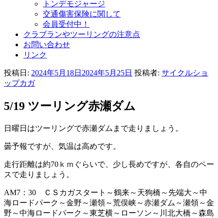
トンデモジャージ
交通傷害保険に関して
会員受付中！
クラブランやツーリングの注意点
お問い合わせ
リンク
投稿日:
2024年5月18日
2024年5月25日
投稿者:
サイクルショ
ップカガ
5/19 ツーリング赤瀬ダム
日曜日はツーリングで赤瀬ダムまで走りましょう。
曇予報ですが、気温は高めです。
走行距離は約70ｋｍぐらいで、少し長めですが、各自のペー
スで走りましょう。
AM7：30 ＣＳカガスタート～鶴来～天狗橋～先端大～中
海ロードパーク～金野～瀬領～荒俣峡～赤瀬ダム～瀬領～金
野～中海ロードパーク～東芝横～ローソン～川北大橋～森島