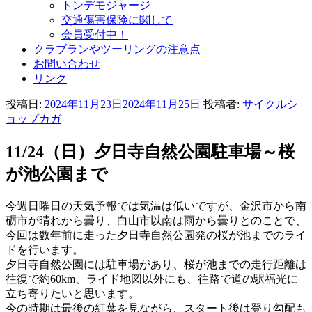
トンデモジャージ
交通傷害保険に関して
会員受付中！
クラブランやツーリングの注意点
お問い合わせ
リンク
投稿日:
2024年11月23日
2024年11月25日
投稿者:
サイクルシ
ョップカガ
11/24（日）夕日寺自然公園駐車場～桜
が池公園まで
今週日曜日の天気予報では気温は低いですが、金沢市から南
砺市が晴れから曇り、白山市以南は雨から曇りとのことで、
今回は数年前に走った夕日寺自然公園発の桜が池までのライ
ドを行います。
夕日寺自然公園には駐車場があり、桜が池までの走行距離は
往復で約60km、ライド地図以外にも、往路で道の駅福光に
立ち寄りたいと思います。
今の時期は最後の紅葉を見ながら、スタート後は登り勾配も