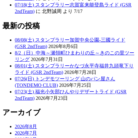
07/18(土) スタンプラリー志賀富来能登島ライド (GSR
2ndTeam)
に 北野誠周 より 7/17
最新の投稿
08/08(土) スタンプラリー加賀中央公園-三國ライド
(GSR 2ndTeam)
2026年8月6日
8/2（日）中海～瀬領町ひまわりの丘～きのこの里ツー
リング
2026年7月31日
08/01(土) スタンプラリーかなづ永平寺福井九頭竜下り
ライド (GSR 2ndTeam)
2026年7月28日
07/26(日) トンデモツーリング 山のパン屋さん
(TONDEMO CLUB)
2026年7月25日
07/23(土) 福光小矢部ひんやりデザートライド (GSR
2ndTeam)
2026年7月23日
アーカイブ
2026年8月
2026年7月