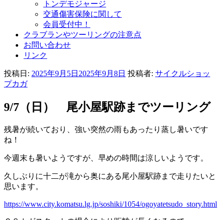
トンデモジャージ
交通傷害保険に関して
会員受付中！
クラブランやツーリングの注意点
お問い合わせ
リンク
投稿日:
2025年9月5日
2025年9月8日
投稿者:
サイクルショッ
プカガ
9/7（日） 尾小屋駅跡までツーリング
残暑が続いており、強い突然の雨もあったり蒸し暑いです
ね！
今週末も暑いようですが、早めの時間は涼しいようです。
久しぶりに十二が滝から奥にある尾小屋駅跡まで走りたいと
思います。
https://www.city.komatsu.lg.jp/soshiki/1054/ogoyatetsudo_story.html