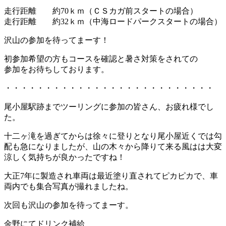
走行距離 約70ｋｍ（ＣＳカガ前スタートの場合）
走行距離 約32ｋｍ（中海ロードパークスタートの場合）
沢山の参加を待ってまーす！
初参加希望の方もコースを確認と暑さ対策をされての
参加をお待ちしております。
・・・・・・・・・・・・・・・・・・・・・・・・・・
尾小屋駅跡までツーリングに参加の皆さん、お疲れ様でし
た。
十二ヶ滝を過ぎてからは徐々に登りとなり尾小屋近くでは勾
配も急になりましたが、山の木々から降りて来る風はは大変
涼しく気持ちが良かったですね！
大正7年に製造され車両は最近塗り直されてピカピカで、車
両内でも集合写真が撮れましたね。
次回も沢山の参加を待ってまーす。
金野にてドリンク補給