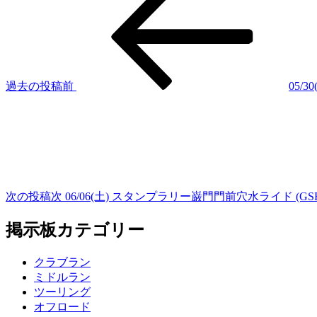
過去の投稿
前
05/
次の投稿
次
06/06(土) スタンプラリー巌門門前穴水ライド (GSR 2
掲示板カテゴリー
クラブラン
ミドルラン
ツーリング
オフロード