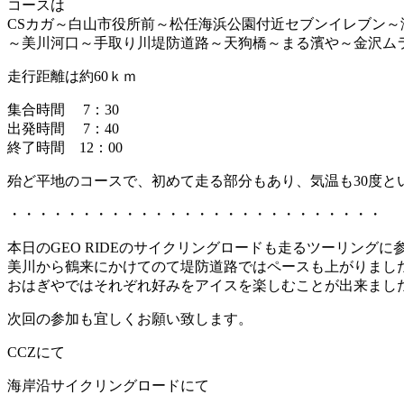
コースは
CSカガ～白山市役所前～松任海浜公園付近セブンイレブン～
～美川河口～手取り川堤防道路～天狗橋～まる濱や～金沢ムラ
走行距離は約60ｋｍ
集合時間 7：30
出発時間 7：40
終了時間 12：00
殆ど平地のコースで、初めて走る部分もあり、気温も30度と
・・・・・・・・・・・・・・・・・・・・・・・・・・
本日のGEO RIDEのサイクリングロードも走るツーリング
美川から鶴来にかけてのて堤防道路ではペースも上がりまし
おはぎやではそれぞれ好みをアイスを楽しむことが出来まし
次回の参加も宜しくお願い致します。
CCZにて
海岸沿サイクリングロードにて