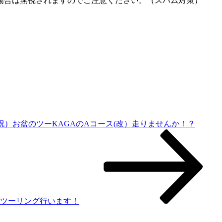
場合は無視されますのでご注意ください。（スパム対策）
12(祝）お盆のツーKAGAのAコース(改）走りませんか！？
たツーリング行います！