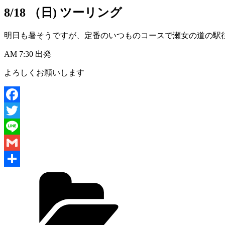
8/18 （日) ツーリング
明日も暑そうですが、定番のいつものコースで瀬女の道の駅
AM 7:30 出発
よろしくお願いします
Facebook
Twitter
Line
Gmail
共
有