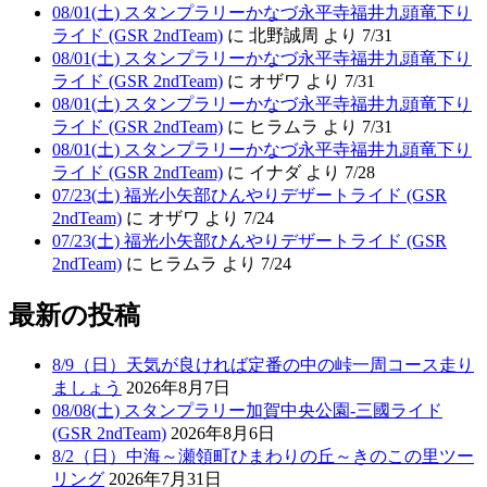
08/01(土) スタンプラリーかなづ永平寺福井九頭竜下り
ライド (GSR 2ndTeam)
に 北野誠周 より 7/31
08/01(土) スタンプラリーかなづ永平寺福井九頭竜下り
ライド (GSR 2ndTeam)
に オザワ より 7/31
08/01(土) スタンプラリーかなづ永平寺福井九頭竜下り
ライド (GSR 2ndTeam)
に ヒラムラ より 7/31
08/01(土) スタンプラリーかなづ永平寺福井九頭竜下り
ライド (GSR 2ndTeam)
に イナダ より 7/28
07/23(土) 福光小矢部ひんやりデザートライド (GSR
2ndTeam)
に オザワ より 7/24
07/23(土) 福光小矢部ひんやりデザートライド (GSR
2ndTeam)
に ヒラムラ より 7/24
最新の投稿
8/9（日）天気が良ければ定番の中の峠一周コース走り
ましょう
2026年8月7日
08/08(土) スタンプラリー加賀中央公園-三國ライド
(GSR 2ndTeam)
2026年8月6日
8/2（日）中海～瀬領町ひまわりの丘～きのこの里ツー
リング
2026年7月31日