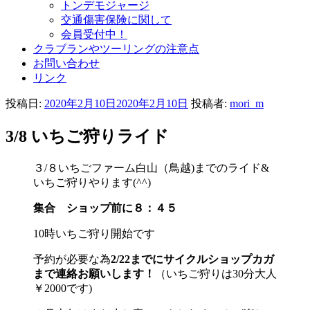
トンデモジャージ
交通傷害保険に関して
会員受付中！
クラブランやツーリングの注意点
お問い合わせ
リンク
投稿日:
2020年2月10日
2020年2月10日
投稿者:
mori_m
3/8 いちご狩りライド
３/８いちごファーム白山（鳥越)までのライド&
いちご狩りやります(^^)
集合 ショップ前に８：４５
10時いちご狩り開始です
予約が必要な為
2/22までにサイクルショップカガ
まで連絡お願いします！
（いちご狩りは30分大人
￥2000です)